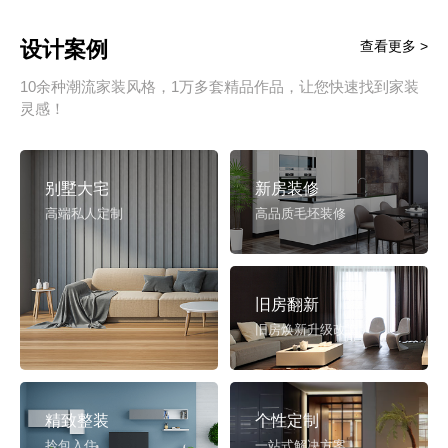
设计案例
查看更多 >
10余种潮流家装风格，1万多套精品作品，让您快速找到家装
灵感！
别墅大宅
新房装修
高端私人定制
高品质毛坯装修
旧房翻新
旧房焕新升级改造
精致整装
个性定制
拎包入住
一站式解决方案