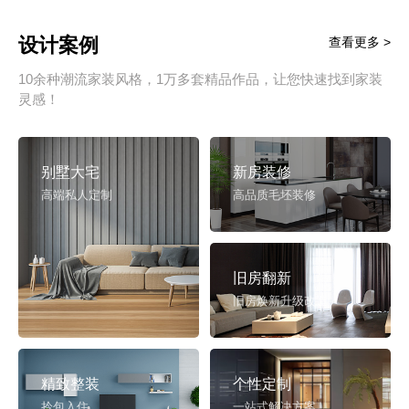
设计案例
查看更多 >
10余种潮流家装风格，1万多套精品作品，让您快速找到家装
灵感！
别墅大宅
新房装修
高端私人定制
高品质毛坯装修
旧房翻新
旧房焕新升级改造
精致整装
个性定制
拎包入住
一站式解决方案