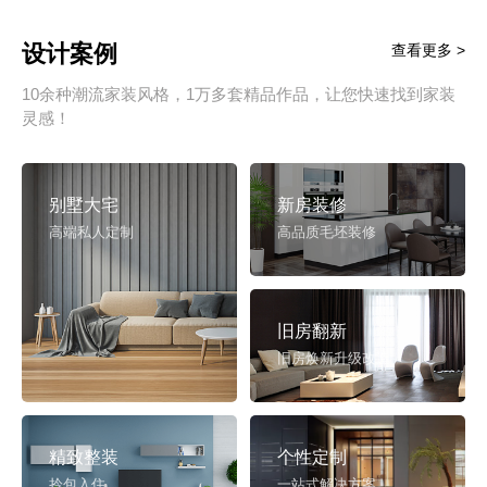
设计案例
查看更多 >
10余种潮流家装风格，1万多套精品作品，让您快速找到家装
灵感！
别墅大宅
新房装修
高端私人定制
高品质毛坯装修
旧房翻新
旧房焕新升级改造
精致整装
个性定制
拎包入住
一站式解决方案